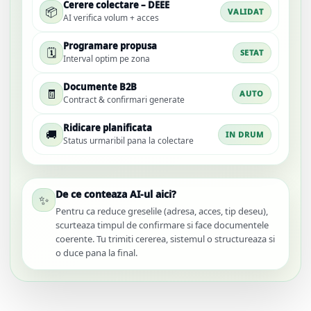
Cerere colectare – DEEE
📦
VALIDAT
AI verifica volum + acces
Programare propusa
🗓️
SETAT
Interval optim pe zona
Documente B2B
🧾
AUTO
Contract & confirmari generate
Ridicare planificata
🚚
IN DRUM
Status urmaribil pana la colectare
De ce conteaza AI-ul aici?
✨
Pentru ca reduce greselile (adresa, acces, tip deseu),
scurteaza timpul de confirmare si face documentele
coerente. Tu trimiti cererea, sistemul o structureaza si
o duce pana la final.