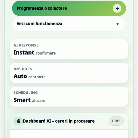
Programeaza o colectare
➜
Vezi cum functioneaza
➜
AI RESPONSE
Instant
confirmare
B2B DOCS
Auto
contracte
SCHEDULING
Smart
alocare
🧠
Dashboard AI – cereri in procesare
LIVE