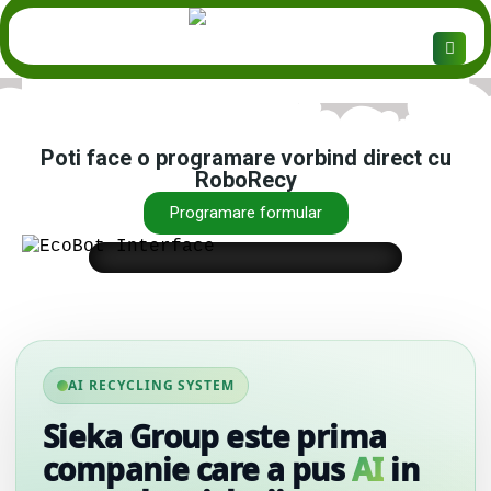
Poti face o programare vorbind direct cu
RoboRecy
Programare formular
↵
>
AI RECYCLING SYSTEM
Sieka Group este prima
companie care a pus
AI
in