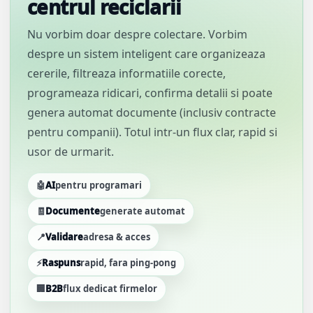
centrul reciclarii
Nu vorbim doar despre colectare. Vorbim
despre un sistem inteligent care organizeaza
cererile, filtreaza informatiile corecte,
programeaza ridicari, confirma detalii si poate
genera automat documente (inclusiv contracte
pentru companii). Totul intr-un flux clar, rapid si
usor de urmarit.
🤖
AI
pentru programari
🧾
Documente
generate automat
📍
Validare
adresa & acces
⚡
Raspuns
rapid, fara ping-pong
🏢
B2B
flux dedicat firmelor